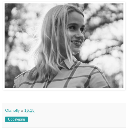
Olaholly
o
16:15
Udostępnij