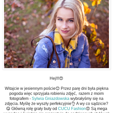
Hej!!!😍
Witajcie w jesiennym poście😊 Przez parę dni była piękna
pogoda więc sprzyjała robieniu zdjęć, razem z moim
fotografem -
Sylwia Gniazdowska
wybrałyśmy się na
zdjęcia. Myślę że wyszły perfekcyjnie👌 A wy co sądzicie?
😋 Główną rolę grały buty od
CUCU Fashion
😍 Są mega