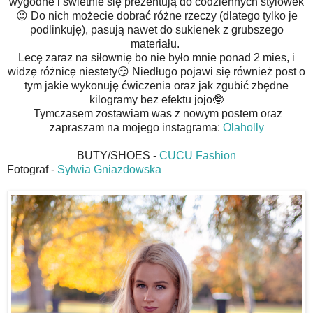
wygodne i świetnie się prezentują do codziennych stylówek
😉 Do nich możecie dobrać różne rzeczy (dlatego tylko je
podlinkuję), pasują nawet do sukienek z grubszego
materiału.
Lecę zaraz na siłownię bo nie było mnie ponad 2 mies, i
widzę różnicę niestety😏 Niedługo pojawi się również post o
tym jakie wykonuję ćwiczenia oraz jak zgubić zbędne
kilogramy bez efektu jojo🤓
Tymczasem zostawiam was z nowym postem oraz
zapraszam na mojego instagrama:
Olaholly
BUTY/SHOES -
CUCU Fashion
Fotograf -
Sylwia Gniazdowska