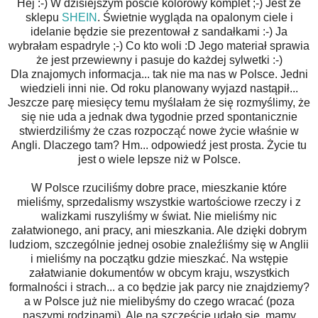
Hej :-) W dzisiejszym poście kolorowy komplet ;-) Jest ze
sklepu
SHEIN
. Świetnie wygląda na opalonym ciele i
idelanie będzie sie prezentował z sandałkami :-) Ja
wybrałam espadryle ;-) Co kto woli :D Jego materiał sprawia
że jest przewiewny i pasuje do każdej sylwetki :-)
Dla znajomych informacja... tak nie ma nas w Polsce. Jedni
wiedzieli inni nie. Od roku planowany wyjazd nastąpił...
Jeszcze parę miesięcy temu myślałam że się rozmyślimy, że
się nie uda a jednak dwa tygodnie przed spontanicznie
stwierdziliśmy że czas rozpocząć nowe życie właśnie w
Angli. Dlaczego tam? Hm... odpowiedź jest prosta. Życie tu
jest o wiele lepsze niż w Polsce.
W Polsce rzuciliśmy dobre prace, mieszkanie które
mieliśmy, sprzedalismy wszystkie wartościowe rzeczy i z
walizkami ruszyliśmy w świat. Nie mieliśmy nic
załatwionego, ani pracy, ani mieszkania. Ale dzięki dobrym
ludziom, szczególnie jednej osobie znaleźliśmy się w Anglii
i mieliśmy na początku gdzie mieszkać. Na wstępie
załatwianie dokumentów w obcym kraju, wszystkich
formalności i strach... a co będzie jak parcy nie znajdziemy?
a w Polsce już nie mielibyśmy do czego wracać (poza
naszymi rodzinami). Ale na szczęście udało się, mamy