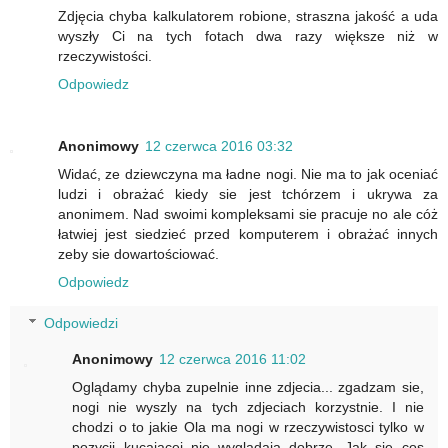
Zdjęcia chyba kalkulatorem robione, straszna jakość a uda
wyszły Ci na tych fotach dwa razy większe niż w
rzeczywistości.
Odpowiedz
Anonimowy
12 czerwca 2016 03:32
Widać, ze dziewczyna ma ładne nogi. Nie ma to jak oceniać
ludzi i obrażać kiedy sie jest tchórzem i ukrywa za
anonimem. Nad swoimi kompleksami sie pracuje no ale cóż
łatwiej jest siedzieć przed komputerem i obrażać innych
zeby sie dowartościować.
Odpowiedz
Odpowiedzi
Anonimowy
12 czerwca 2016 11:02
Oglądamy chyba zupelnie inne zdjecia... zgadzam sie,
nogi nie wyszly na tych zdjeciach korzystnie. I nie
chodzi o to jakie Ola ma nogi w rzeczywistosci tylko w
pozycji kucajacej nie wygladaja dobrze. Jak sie cos