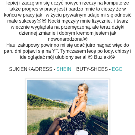
lepiej i zaczęłam się uczyć nowych rzeczy na komputerze
także progres w pracy jest i bardzo mnie to cieszy że w
końcu w pracy jak i w życiu prywatnym udaje mi się odnosić
małe sukcesy😌😎 Nocki męczyły mnie fizycznie, i twarz
wiecznie wyglądała na przemęczoną, ale teraz dzięki
dziennej zmianie i dobrym kremom jestem jak
nowonarodzona🤓
Haul zakupowy powinno mi się udać jutro nagrać więc do
paru dni pojawi się na YT. Tymczasem lecę po lody, chipsy i
idę oglądać mój ulubiony serial 😉 Buziaki😘
SUKIENKA/DRESS -
SHEIN
BUTY-SHOES -
EGO