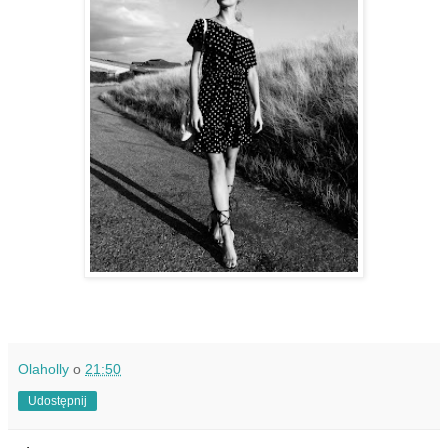
Olaholly
o
21:50
Udostępnij