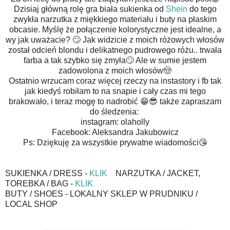
Dzisiaj główną rolę gra biała sukienka od
Shein
do tego
zwykła narzutka z miękkiego materiału i buty na płaskim
obcasie. Myślę że połączenie kolorystyczne jest idealne, a
wy jak uważacie? 🙄 Jak widzicie z moich różowych włosów
został odcień blondu i delikatnego pudrowego różu.. trwała
farba a tak szybko się zmyła🙄 Ale w sumie jestem
zadowolona z moich włosów🤠
Ostatnio wrzucam coraz więcej rzeczy na instastory i fb tak
jak kiedyś robiłam to na snapie i cały czas mi tego
brakowało, i teraz mogę to nadrobić 😁😎 także zapraszam
do śledzenia:
instagram: olaholly
Facebook: Aleksandra Jakubowicz
Ps: Dziękuję za wszystkie prywatne wiadomości😘
SUKIENKA / DRESS -
KLIK
NARZUTKA / JACKET,
TOREBKA / BAG -
KLIK
BUTY / SHOES - LOKALNY SKLEP W PRUDNIKU /
LOCAL SHOP