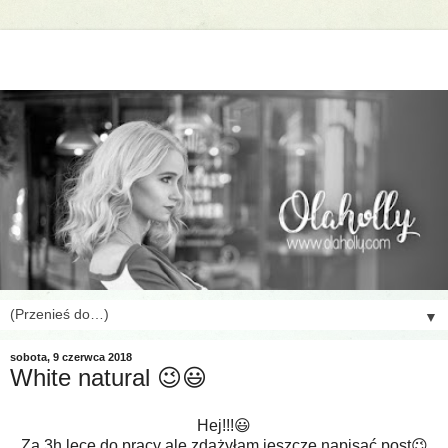
▼
sobota, 9 czerwca 2018
White natural 😉😃
Hej!!!😃
Za 3h lecę do pracy ale zdążyłam jeszcze napisać post😉